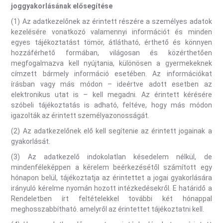
joggyakorlásának elősegítése
(1) Az adatkezelőnek az érintett részére a személyes adatok
kezelésére vonatkozó valamennyi információt és minden
egyes tájékoztatást tömör, átlátható, érthető és könnyen
hozzáférhető formában, világosan és közérthetően
megfogalmazva kell nyújtania, különösen a gyermekeknek
címzett bármely információ esetében. Az információkat
írásban vagy más módon – ideértve adott esetben az
elektronikus utat is – kell megadni. Az érintett kérésére
szóbeli tájékoztatás is adható, feltéve, hogy más módon
igazolták az érintett személyazonosságát.
(2) Az adatkezelőnek elő kell segítenie az érintett jogainak a
gyakorlását.
(3) Az adatkezelő indokolatlan késedelem nélkül, de
mindenféleképpen a kérelem beérkezésétől számított egy
hónapon belül, tájékoztatja az érintettet a jogai gyakorlására
irányuló kérelme nyomán hozott intézkedésekről. E határidő a
Rendeletben írt feltételekkel további két hónappal
meghosszabbítható. amelyről az érintettet tájékoztatni kell.