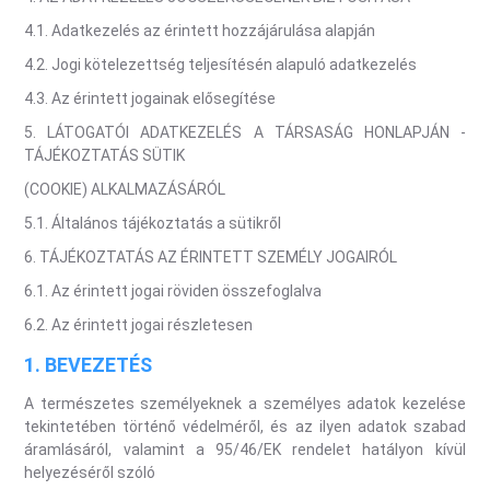
4.1. Adatkezelés az érintett hozzájárulása alapján
4.2. Jogi kötelezettség teljesítésén alapuló adatkezelés
4.3. Az érintett jogainak elősegítése
5. LÁTOGATÓI ADATKEZELÉS A TÁRSASÁG HONLAPJÁN -
TÁJÉKOZTATÁS SÜTIK
(COOKIE) ALKALMAZÁSÁRÓL
5.1. Általános tájékoztatás a sütikről
6. TÁJÉKOZTATÁS AZ ÉRINTETT SZEMÉLY JOGAIRÓL
6.1. Az érintett jogai röviden összefoglalva
6.2. Az érintett jogai részletesen
1. BEVEZETÉS
A természetes személyeknek a személyes adatok kezelése
tekintetében történő védelméről, és az ilyen adatok szabad
áramlásáról, valamint a 95/46/EK rendelet hatályon kívül
helyezéséről szóló