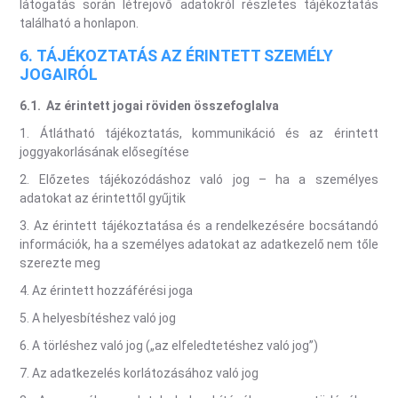
látogatás során létrejövő adatokról részletes tájékoztatás
található a honlapon.
6. TÁJÉKOZTATÁS AZ ÉRINTETT SZEMÉLY
JOGAIRÓL
6.1.
Az érintett jogai röviden összefoglalva
1. Átlátható tájékoztatás, kommunikáció és az érintett
joggyakorlásának elősegítése
2. Előzetes tájékozódáshoz való jog – ha a személyes
adatokat az érintettől gyűjtik
3. Az érintett tájékoztatása és a rendelkezésére bocsátandó
információk, ha a személyes adatokat az adatkezelő nem tőle
szerezte meg
4. Az érintett hozzáférési joga
5. A helyesbítéshez való jog
6. A törléshez való jog („az elfeledtetéshez való jog”)
7. Az adatkezelés korlátozásához való jog