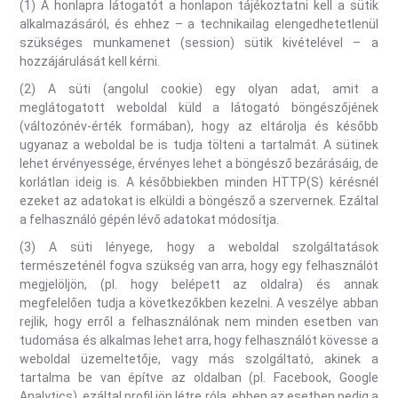
(1) A honlapra látogatót a honlapon tájékoztatni kell a sütik
alkalmazásáról, és ehhez – a technikailag elengedhetetlenül
szükséges munkamenet (session) sütik kivételével – a
hozzájárulását kell kérni.
(2) A süti (angolul cookie) egy olyan adat, amit a
meglátogatott weboldal küld a látogató böngészőjének
(változónév-érték formában), hogy az eltárolja és később
ugyanaz a weboldal be is tudja tölteni a tartalmát. A sütinek
lehet érvényessége, érvényes lehet a böngésző bezárásáig, de
korlátlan ideig is. A későbbiekben minden HTTP(S) kérésnél
ezeket az adatokat is elküldi a böngésző a szervernek. Ezáltal
a felhasználó gépén lévő adatokat módosítja.
(3) A süti lényege, hogy a weboldal szolgáltatások
természeténél fogva szükség van arra, hogy egy felhasználót
megjelöljön, (pl. hogy belépett az oldalra) és annak
megfelelően tudja a következőkben kezelni. A veszélye abban
rejlik, hogy erről a felhasználónak nem minden esetben van
tudomása és alkalmas lehet arra, hogy felhasználót kövesse a
weboldal üzemeltetője, vagy más szolgáltató, akinek a
tartalma be van építve az oldalban (pl. Facebook, Google
Analytics), ezáltal profil jön létre róla, ebben az esetben pedig a