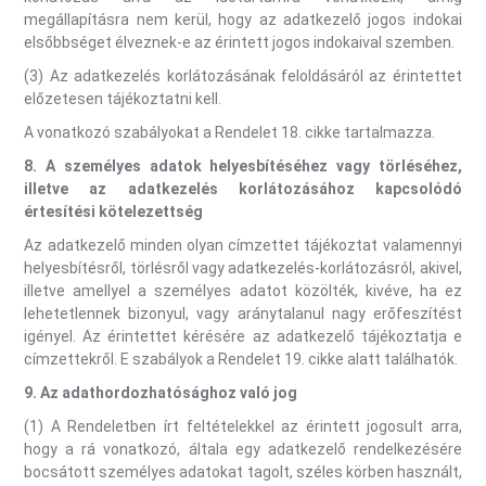
megállapításra nem kerül, hogy az adatkezelő jogos indokai
elsőbbséget élveznek-e az érintett jogos indokaival szemben.
(3) Az adatkezelés korlátozásának feloldásáról az érintettet
előzetesen tájékoztatni kell.
A vonatkozó szabályokat a Rendelet 18. cikke tartalmazza.
8. A személyes adatok helyesbítéséhez vagy törléséhez,
illetve az adatkezelés korlátozásához kapcsolódó
értesítési kötelezettség
Az adatkezelő minden olyan címzettet tájékoztat valamennyi
helyesbítésről, törlésről vagy adatkezelés-korlátozásról, akivel,
illetve amellyel a személyes adatot közölték, kivéve, ha ez
lehetetlennek bizonyul, vagy aránytalanul nagy erőfeszítést
igényel. Az érintettet kérésére az adatkezelő tájékoztatja e
címzettekről. E szabályok a Rendelet 19. cikke alatt találhatók.
9. Az adathordozhatósághoz való jog
(1) A Rendeletben írt feltételekkel az érintett jogosult arra,
hogy a rá vonatkozó, általa egy adatkezelő rendelkezésére
bocsátott személyes adatokat tagolt, széles körben használt,