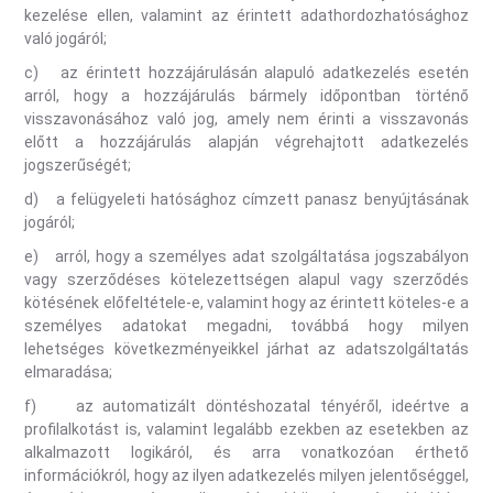
kezelése ellen, valamint az érintett adathordozhatósághoz
való jogáról;
c) az érintett hozzájárulásán alapuló adatkezelés esetén
arról, hogy a hozzájárulás bármely időpontban történő
visszavonásához való jog, amely nem érinti a visszavonás
előtt a hozzájárulás alapján végrehajtott adatkezelés
jogszerűségét;
d) a felügyeleti hatósághoz címzett panasz benyújtásának
jogáról;
e) arról, hogy a személyes adat szolgáltatása jogszabályon
vagy szerződéses kötelezettségen alapul vagy szerződés
kötésének előfeltétele-e, valamint hogy az érintett köteles-e a
személyes adatokat megadni, továbbá hogy milyen
lehetséges következményeikkel járhat az adatszolgáltatás
elmaradása;
f) az automatizált döntéshozatal tényéről, ideértve a
profilalkotást is, valamint legalább ezekben az esetekben az
alkalmazott logikáról, és arra vonatkozóan érthető
információkról, hogy az ilyen adatkezelés milyen jelentőséggel,