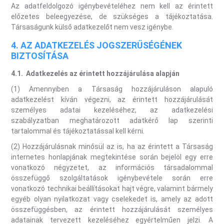
Az adatfeldolgozó igénybevételéhez nem kell az érintett
előzetes beleegyezése, de szükséges a tájékoztatása.
Társaságunk külső adatkezelőt nem vesz igénybe.
4. AZ ADATKEZELÉS JOGSZERŰSÉGÉNEK
BIZTOSÍTÁSA
4.1.
Adatkezelés az érintett hozzájárulása alapján
(1) Amennyiben a Társaság hozzájáruláson alapuló
adatkezelést kíván végezni, az érintett hozzájárulását
személyes adatai kezeléséhez, az adatkezelési
szabályzatban meghatározott adatkérő lap szerinti
tartalommal és tájékoztatással kell kérni.
(2) Hozzájárulásnak minősül az is, ha az érintett a Társaság
internetes honlapjának megtekintése során bejelöl egy erre
vonatkozó négyzetet, az információs társadalommal
összefüggő szolgáltatások igénybevétele során erre
vonatkozó technikai beállításokat hajt végre, valamint bármely
egyéb olyan nyilatkozat vagy cselekedet is, amely az adott
összefüggésben, az érintett hozzájárulását személyes
adatainak tervezett kezeléséhez egyértelműen jelzi. A