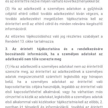
és az érintettre nézve milyen várható következményekkel bír.
(3) Ha az adatkezelő a személyes adatokon a gyűjtésük
céljától eltérő célból további adatkezelést kíván végezni, a
további adatkezelést megelőzően tájékoztatnia kell az
érintettet erről az eltérő célról és minden releváns kiegészítő
információról.
Az előzetes tájékozódáshoz való jog részletes szabályait a
Rendelet 13. cikke tartalmazza.
3.
Az érintett tájékoztatása és a rendelkezésére
bocsátandó információk, ha a személyes adatokat az
adatkezelő nem tőle szerezte meg
(1) Ha az adatkezelő a személyes adatokat nem az érintettről
szerezte meg, az érintettet az adatkezelőnek a személyes
adatok megszerzésétől számított legkésőbb egy hónapon
belül; ha a személyes adatokat az érintettel való
kapcsolattartás céljára használják, legalább az érintettel való
első kapcsolatfelvétel alkalmával; vagy ha várhatóan más
címzettel is közlik az adatokat, legkésőbb a személyes adatok
első alkalommal való közlésekor tájékoztatnia kell az előbbi, 2.
pontban írt tényekről és információkról,. továbbá az érintett