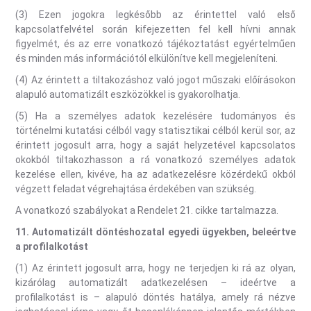
(3) Ezen jogokra legkésőbb az érintettel való első
kapcsolatfelvétel során kifejezetten fel kell hívni annak
figyelmét, és az erre vonatkozó tájékoztatást egyértelműen
és minden más információtól elkülönítve kell megjeleníteni.
(4) Az érintett a tiltakozáshoz való jogot műszaki előírásokon
alapuló automatizált eszközökkel is gyakorolhatja.
(5) Ha a személyes adatok kezelésére tudományos és
történelmi kutatási célból vagy statisztikai célból kerül sor, az
érintett jogosult arra, hogy a saját helyzetével kapcsolatos
okokból tiltakozhasson a rá vonatkozó személyes adatok
kezelése ellen, kivéve, ha az adatkezelésre közérdekű okból
végzett feladat végrehajtása érdekében van szükség.
A vonatkozó szabályokat a Rendelet 21. cikke tartalmazza.
11. Automatizált döntéshozatal egyedi ügyekben, beleértve
a profilalkotást
(1) Az érintett jogosult arra, hogy ne terjedjen ki rá az olyan,
kizárólag automatizált adatkezelésen – ideértve a
profilalkotást is – alapuló döntés hatálya, amely rá nézve