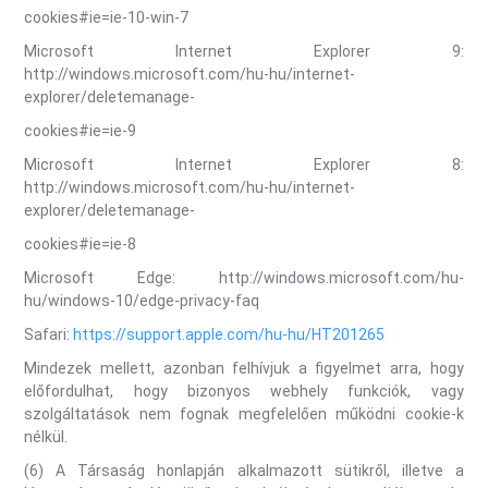
cookies#ie=ie-10-win-7
Microsoft Internet Explorer 9:
http://windows.microsoft.com/hu-hu/internet-
explorer/deletemanage-
cookies#ie=ie-9
Microsoft Internet Explorer 8:
http://windows.microsoft.com/hu-hu/internet-
explorer/deletemanage-
cookies#ie=ie-8
Microsoft Edge: http://windows.microsoft.com/hu-
hu/windows-10/edge-privacy-faq
Safari:
https://support.apple.com/hu-hu/HT201265
Mindezek mellett, azonban felhívjuk a figyelmet arra, hogy
előfordulhat, hogy bizonyos webhely funkciók, vagy
szolgáltatások nem fognak megfelelően működni cookie-k
nélkül.
(6) A Társaság honlapján alkalmazott sütikről, illetve a