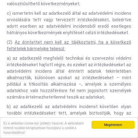
valószínűsíthető következményeket;
c) ismertetni kell az adatkezelő által az adatvédelmi incidens
orvoslására tett vagy tervezett intézkedéseket, beleértve
adott esetben az adatvédelmi incidensből eredő esetleges
hátrányos következmények enyhítését célzó intézkedéseket.
(2)
Az érintettet nem kell az tájékoztatni, ha a következő
feltételek bármelyike teljesül:
a) az adatkezelő megfelelő technikai és szervezési védelmi
intézkedéseket hajtott végre, és ezeket az intézkedéseket az
adatvédelmi incidens által érintett adatok tekintetében
alkalmazták, különösen azokat az intézkedéseket – mint
például a titkosítás alkalmazása –, amelyek a személyes
adatokhoz való hozzáférésre fel nem jogosított személyek
számára értelmezhetetlenné teszik az adatokat;
b) az adatkezelő az adatvédelmi incidenst követően olyan
további intézkedéseket tett, amelyek biztosítják, hogy az
érintett jogaira és szabadságaira jelentett, magas kockázat a
Ez a weboldal cookie-kat (sütiket) használ. A weboldalon
Megértettem
továbbiakban valószínűsíthetően nem valósul meg;
történő további böngészéssel hozzájárul a cookie-k
használatához!
c) a tájékoztatás aránytalan erőfeszítést tenne szükségessé.