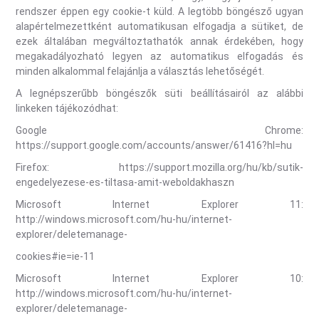
rendszer éppen egy cookie-t küld. A legtöbb böngésző ugyan
alapértelmezettként automatikusan elfogadja a sütiket, de
ezek általában megváltoztathatók annak érdekében, hogy
megakadályozható legyen az automatikus elfogadás és
minden alkalommal felajánlja a választás lehetőségét.
A legnépszerűbb böngészők süti beállításairól az alábbi
linkeken tájékozódhat:
Google Chrome:
https://support.google.com/accounts/answer/61416?hl=hu
Firefox: https://support.mozilla.org/hu/kb/sutik-
engedelyezese-es-tiltasa-amit-weboldakhaszn
Microsoft Internet Explorer 11:
http://windows.microsoft.com/hu-hu/internet-
explorer/deletemanage-
cookies#ie=ie-11
Microsoft Internet Explorer 10:
http://windows.microsoft.com/hu-hu/internet-
explorer/deletemanage-