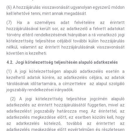
(6) A hozzájárulás visszavonását ugyanolyan egyszerű módon
kell lehetővé tenni, mint annak megadását.
(7) Ha a személyes adat felvételére az érintett
hozzájárulásával került sor, az adatkezelő a felvett adatokat
törvény eltérő rendelkezésének hiányában a rá vonatkozó jogi
kötelezettség teljesítése céljából további külön hozzájárulás
nélkül, valamint az érintett hozzájárulásának visszavonását
követően is kezelheti.
4.2.
Jogi kötelezettség teljesítésén alapuló adatkezelés
(1) A jogi kötelezettségen alapuló adatkezelés esetén a
kezelhető adatok körére, az adatkezelés céljára, az adatok
tárolásának időtartamára, a címzettekre az alapul szolgáló
jogszabály rendelkezései irányadók.
(2) A jogi kötelezettség teljesítése jogcímén alapuló
adatkezelés az érintett hozzájárulásától független, mivel az
adatkezelést jogszabály határozza meg. Az érintettel, az
adatkezelés megkezdése előtt, ez esetben közölni kell, hogy
az adatkezelés kötelező, továbbá az érintettet az
adatkezelés megkezdése előtt egyértelműen és részletesen