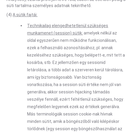
süti tartalma személyes adatnak tekinthető.
(4)
A sütik fajtái:
Technikailag elengedhetetlenül szükséges
munkamenet (session) sütik:
amelyek nélkül az
oldal egyszerűen nem működne funkcionálisan,
ezek a felhasználó azonosításához, pl. annak
kezeléséhez szükséges, hogy belépett-e, mit tett a
kosárba, stb. Ez jellemzően egy sessionid
letárolása, a többi adat a szerveren kerül tárolásra,
ami így biztonságosabb. Van biztonság
vonatkozása, ha a session süti értéke nem jól van
generálva, akkor session-hijacking támadás
veszélye fennáll, ezért feltétlenül szükséges, hogy
megfelelően legyenek ezek az értékek generálva.
Más terminológiák session cookie-nak hívnak
minden sütit, amik a böngészőből való kilépéskor
törlődnek (egy session egy böngészőhasználat az