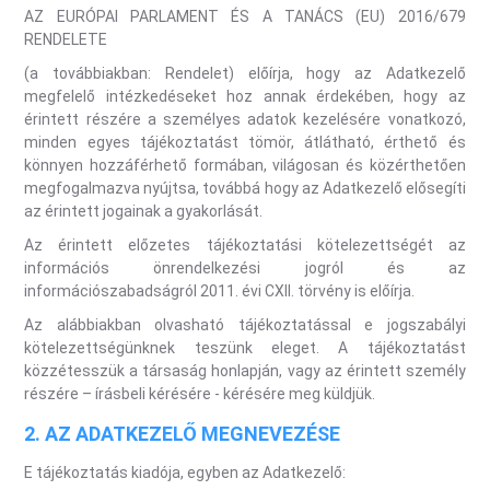
AZ EURÓPAI PARLAMENT ÉS A TANÁCS (EU) 2016/679
RENDELETE
(a továbbiakban: Rendelet) előírja, hogy az Adatkezelő
megfelelő intézkedéseket hoz annak érdekében, hogy az
érintett részére a személyes adatok kezelésére vonatkozó,
minden egyes tájékoztatást tömör, átlátható, érthető és
könnyen hozzáférhető formában, világosan és közérthetően
megfogalmazva nyújtsa, továbbá hogy az Adatkezelő elősegíti
az érintett jogainak a gyakorlását.
Az érintett előzetes tájékoztatási kötelezettségét az
információs önrendelkezési jogról és az
információszabadságról 2011. évi CXII. törvény is előírja.
Az alábbiakban olvasható tájékoztatással e jogszabályi
kötelezettségünknek teszünk eleget. A tájékoztatást
közzétesszük a társaság honlapján, vagy az érintett személy
részére – írásbeli kérésére - kérésére meg küldjük.
2. AZ ADATKEZELŐ MEGNEVEZÉSE
E tájékoztatás kiadója, egyben az Adatkezelő: