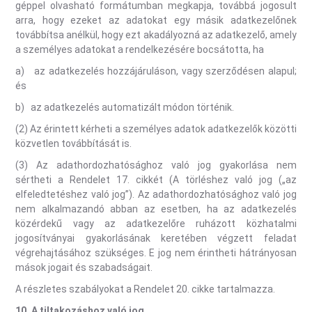
géppel olvasható formátumban megkapja, továbbá jogosult
arra, hogy ezeket az adatokat egy másik adatkezelőnek
továbbítsa anélkül, hogy ezt akadályozná az adatkezelő, amely
a személyes adatokat a rendelkezésére bocsátotta, ha
a) az adatkezelés hozzájáruláson, vagy szerződésen alapul;
és
b) az adatkezelés automatizált módon történik.
(2) Az érintett kérheti a személyes adatok adatkezelők közötti
közvetlen továbbítását is.
(3) Az adathordozhatósághoz való jog gyakorlása nem
sértheti a Rendelet 17. cikkét (A törléshez való jog („az
elfeledtetéshez való jog”). Az adathordozhatósághoz való jog
nem alkalmazandó abban az esetben, ha az adatkezelés
közérdekű vagy az adatkezelőre ruházott közhatalmi
jogosítványai gyakorlásának keretében végzett feladat
végrehajtásához szükséges. E jog nem érintheti hátrányosan
mások jogait és szabadságait.
A részletes szabályokat a Rendelet 20. cikke tartalmazza.
10. A tiltakozáshoz való jog