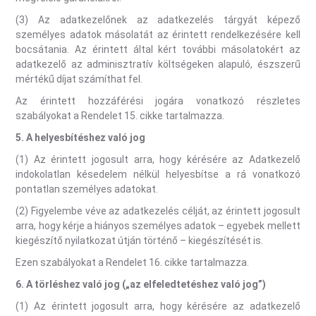
(3) Az adatkezelőnek az adatkezelés tárgyát képező
személyes adatok másolatát az érintett rendelkezésére kell
bocsátania. Az érintett által kért további másolatokért az
adatkezelő az adminisztratív költségeken alapuló, észszerű
mértékű díjat számíthat fel.
Az érintett hozzáférési jogára vonatkozó részletes
szabályokat a Rendelet 15. cikke tartalmazza.
5.
A helyesbítéshez való jog
(1) Az érintett jogosult arra, hogy kérésére az Adatkezelő
indokolatlan késedelem nélkül helyesbítse a rá vonatkozó
pontatlan személyes adatokat.
(2) Figyelembe véve az adatkezelés célját, az érintett jogosult
arra, hogy kérje a hiányos személyes adatok – egyebek mellett
kiegészítő nyilatkozat útján történő – kiegészítését is.
Ezen szabályokat a Rendelet 16. cikke tartalmazza.
6.
A törléshez való jog („az elfeledtetéshez való jog”)
(1) Az érintett jogosult arra, hogy kérésére az adatkezelő