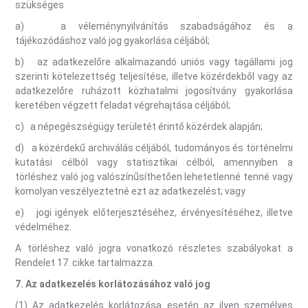
szükséges
a) a véleménynyilvánítás szabadságához és a
tájékozódáshoz való jog gyakorlása céljából;
b) az adatkezelőre alkalmazandó uniós vagy tagállami jog
szerinti kötelezettség teljesítése, illetve közérdekből vagy az
adatkezelőre ruházott közhatalmi jogosítvány gyakorlása
keretében végzett feladat végrehajtása céljából;
c) a népegészségügy területét érintő közérdek alapján;
d) a közérdekű archiválás céljából, tudományos és történelmi
kutatási célból vagy statisztikai célból, amennyiben a
törléshez való jog valószínűsíthetően lehetetlenné tenné vagy
komolyan veszélyeztetné ezt az adatkezelést; vagy
e) jogi igények előterjesztéséhez, érvényesítéséhez, illetve
védelméhez.
A törléshez való jogra vonatkozó részletes szabályokat a
Rendelet 17. cikke tartalmazza.
7.
Az adatkezelés korlátozásához való jog
(1) Az adatkezelés korlátozása esetén az ilyen személyes