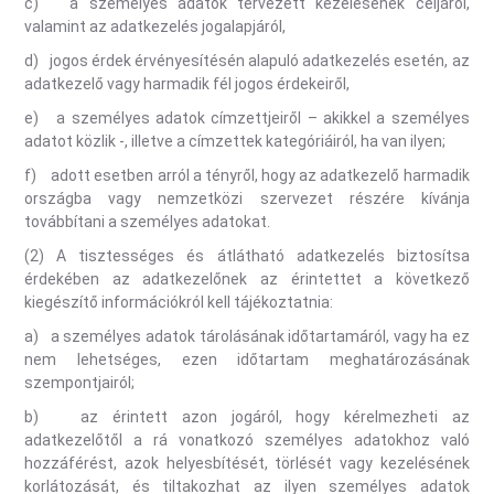
c) a személyes adatok tervezett kezelésének céljáról,
valamint az adatkezelés jogalapjáról,
d) jogos érdek érvényesítésén alapuló adatkezelés esetén, az
adatkezelő vagy harmadik fél jogos érdekeiről,
e) a személyes adatok címzettjeiről – akikkel a személyes
adatot közlik -, illetve a címzettek kategóriáiról, ha van ilyen;
f) adott esetben arról a tényről, hogy az adatkezelő harmadik
országba vagy nemzetközi szervezet részére kívánja
továbbítani a személyes adatokat.
(2) A tisztességes és átlátható adatkezelés biztosítsa
érdekében az adatkezelőnek az érintettet a következő
kiegészítő információkról kell tájékoztatnia:
a) a személyes adatok tárolásának időtartamáról, vagy ha ez
nem lehetséges, ezen időtartam meghatározásának
szempontjairól;
b) az érintett azon jogáról, hogy kérelmezheti az
adatkezelőtől a rá vonatkozó személyes adatokhoz való
hozzáférést, azok helyesbítését, törlését vagy kezelésének
korlátozását, és tiltakozhat az ilyen személyes adatok