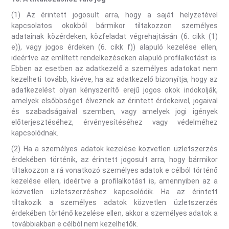
(1) Az érintett jogosult arra, hogy a saját helyzetével
kapcsolatos okokból bármikor tiltakozzon személyes
adatainak közérdeken, közfeladat végrehajtásán (6. cikk (1)
e)), vagy jogos érdeken (6. cikk f)) alapuló kezelése ellen,
ideértve az említett rendelkezéseken alapuló profilalkotást is.
Ebben az esetben az adatkezelő a személyes adatokat nem
kezelheti tovább, kivéve, ha az adatkezelő bizonyítja, hogy az
adatkezelést olyan kényszerítő erejű jogos okok indokolják,
amelyek elsőbbséget élveznek az érintett érdekeivel, jogaival
és szabadságaival szemben, vagy amelyek jogi igények
előterjesztéséhez, érvényesítéséhez vagy védelméhez
kapcsolódnak.
(2) Ha a személyes adatok kezelése közvetlen üzletszerzés
érdekében történik, az érintett jogosult arra, hogy bármikor
tiltakozzon a rá vonatkozó személyes adatok e célból történő
kezelése ellen, ideértve a profilalkotást is, amennyiben az a
közvetlen üzletszerzéshez kapcsolódik. Ha az érintett
tiltakozik a személyes adatok közvetlen üzletszerzés
érdekében történő kezelése ellen, akkor a személyes adatok a
továbbiakban e célból nem kezelhetők.