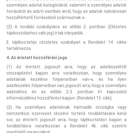
személyes adatok kategóriáiról, valamint a személyes adatok
forrásáról és adott esetben arról, hogy az adatok nyilvánosan
hozzáférhető forrásokból származnak-e.
(2) A további szabályokra az előbbi 2. pontban (Előzetes
tájékozódáshoz való jog) írtak irányadók.
E tájékoztatás részletes szabályait a Rendelet 14. cikke
tartalmazza.
4.
Az érintett hozzáférési joga
(1) Az érintett jogosult arra, hogy az adatkezelőtől
visszajelzést kapjon arra vonatkozóan, hogy személyes
adatainak kezelése folyamatban van-e, és ha ilyen
adatkezelés folyamatban van, jogosult arra, hogy a személyes
adatokhoz és az előbbi 2-3. pontban írt kapcsolód
információkhoz hozzáférést kapjon. (Rendelet 15. cikk).
(2) Ha személyes adatoknak harmadik országba vagy
nemzetközi szervezet részére történő továbbítására kerül
sor, az érintett jogosult arra, hogy tájékoztatást kapjon a
továbbításra vonatkozóan a Rendelet 46. cikk szerinti
megfelelő garanciákról.