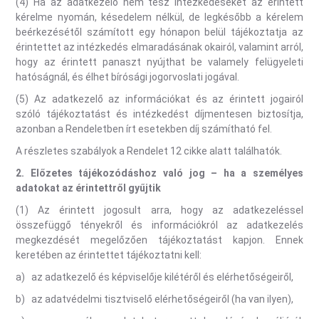
(4) Ha az adatkezelő nem tesz intézkedéseket az érintett
kérelme nyomán, késedelem nélkül, de legkésőbb a kérelem
beérkezésétől számított egy hónapon belül tájékoztatja az
érintettet az intézkedés elmaradásának okairól, valamint arról,
hogy az érintett panaszt nyújthat be valamely felügyeleti
hatóságnál, és élhet bírósági jogorvoslati jogával.
(5) Az adatkezelő az információkat és az érintett jogairól
szóló tájékoztatást és intézkedést díjmentesen biztosítja,
azonban a Rendeletben írt esetekben díj számítható fel.
A részletes szabályok a Rendelet 12 cikke alatt találhatók.
2.
Előzetes tájékozódáshoz való jog – ha a személyes
adatokat az érintettről gyűjtik
(1) Az érintett jogosult arra, hogy az adatkezeléssel
összefüggő tényekről és információkról az adatkezelés
megkezdését megelőzően tájékoztatást kapjon. Ennek
keretében az érintettet tájékoztatni kell:
a) az adatkezelő és képviselője kilétéről és elérhetőségeiről,
b) az adatvédelmi tisztviselő elérhetőségeiről (ha van ilyen),