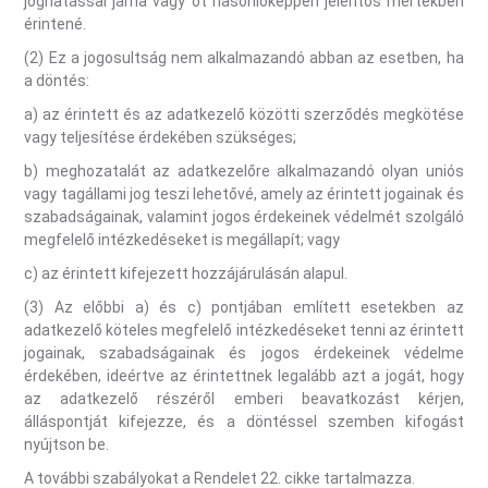
joghatással járna vagy őt hasonlóképpen jelentős mértékben
érintené.
(2) Ez a jogosultság nem alkalmazandó abban az esetben, ha
a döntés:
a) az érintett és az adatkezelő közötti szerződés megkötése
vagy teljesítése érdekében szükséges;
b) meghozatalát az adatkezelőre alkalmazandó olyan uniós
vagy tagállami jog teszi lehetővé, amely az érintett jogainak és
szabadságainak, valamint jogos érdekeinek védelmét szolgáló
megfelelő intézkedéseket is megállapít; vagy
c) az érintett kifejezett hozzájárulásán alapul.
(3) Az előbbi a) és c) pontjában említett esetekben az
adatkezelő köteles megfelelő intézkedéseket tenni az érintett
jogainak, szabadságainak és jogos érdekeinek védelme
érdekében, ideértve az érintettnek legalább azt a jogát, hogy
az adatkezelő részéről emberi beavatkozást kérjen,
álláspontját kifejezze, és a döntéssel szemben kifogást
nyújtson be.
A további szabályokat a Rendelet 22. cikke tartalmazza.