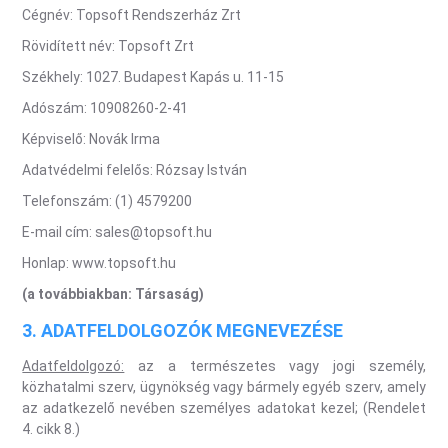
Cégnév: Topsoft Rendszerház Zrt
Rövidített név: Topsoft Zrt
Székhely: 1027. Budapest Kapás u. 11-15
Adószám: 10908260-2-41
Képviselő: Novák Irma
Adatvédelmi felelős: Rózsay István
Telefonszám: (1) 4579200
E-mail cím: sales@topsoft.hu
Honlap: www.topsoft.hu
(a továbbiakban: Társaság)
3. ADATFELDOLGOZÓK MEGNEVEZÉSE
Adatfeldolgozó:
az a természetes vagy jogi személy,
közhatalmi szerv, ügynökség vagy bármely egyéb szerv, amely
az adatkezelő nevében személyes adatokat kezel; (Rendelet
4. cikk 8.)