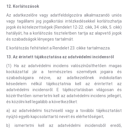
12. Korlátozások
Az adatkezelőre vagy adatfeldolgozóra alkalmazandó uniós
vagy tagállami jog jogalkotási intézkedésekkel korlátozhatja
jogok és kötelezettségek (Rendelet 12-22. cikk, 34. cikk, 5. cikk)
hatályát, ha a korlátozás tiszteletben tartja az alapvető jogok
és szabadságok lényeges tartalmát.
E korlátozás feltételeit a Rendelet 23. cikke tartalmazza.
13. Az érintett tájékoztatása az adatvédelmi incidensről
(1) Ha az adatvédelmi incidens valószínűsíthetően magas
kockázattal jár a természetes személyek jogaira és
szabadságaira nézve, az adatkezelőnek indokolatlan
késedelem nélkül tájékoztatnia kell az érintettet az
adatvédelmi incidensről. E tájékoztatásban világosan és
közérthetően ismertetni kell az adatvédelmi incidens jellegét,
és közölni kell legalább a következőket:
a) az adatvédelmi tisztviselő vagy a további tájékoztatást
nyújtó egyéb kapcsolattartó nevét és elérhetőségeit;
b) ismertetni kell az adatvédelmi incidensből eredő,