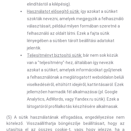
elindítástól a kilépésig).
Használatot elősegítő sütik:
így azokat a sütiket
szokták nevezni, amelyek megjegyzik a felhasználó
választásait, például milyen formában szeretné a
felhasználó az oldalt látni. Ezek a fajta sütik
lényegében a sütiben tárolt beállítási adatokat
jelentik.
Teljesítményt biztosító sütik:
bár nem sok közük
van a "teljesítmény"-hez, általában így nevezik
azokat a sütiket, amelyek információkat gyűjtenek
a felhasználónak a meglátogatott weboldalon belüli
viselkedéséről, eltöltött idejéről, kattintásairól. Ezek
jellemzően harmadik fél alkalmazásai (pl. Google
Analytics, AdWords, vagy Yandex.ru sütik). Ezek a
látogatóról profilalkotás készítésére alkalmasak.
(5) A sütik használatának elfogadása, engedélyezése nem
kötelező. Visszaállíthatja böngészője beállításait, hogy az
utasítsa el az összes cookie-t, vagy, hogy jelezze, ha a