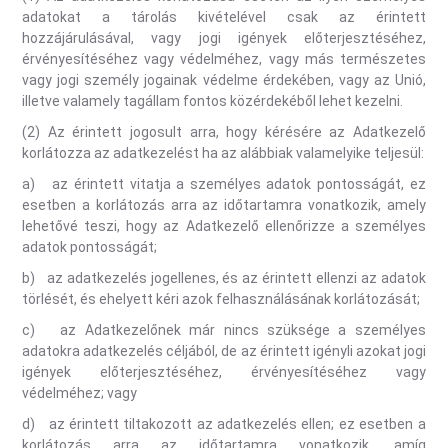
adatokat a tárolás kivételével csak az érintett
hozzájárulásával, vagy jogi igények előterjesztéséhez,
érvényesítéséhez vagy védelméhez, vagy más természetes
vagy jogi személy jogainak védelme érdekében, vagy az Unió,
illetve valamely tagállam fontos közérdekéből lehet kezelni.
(2) Az érintett jogosult arra, hogy kérésére az Adatkezelő
korlátozza az adatkezelést ha az alábbiak valamelyike teljesül:
a) az érintett vitatja a személyes adatok pontosságát, ez
esetben a korlátozás arra az időtartamra vonatkozik, amely
lehetővé teszi, hogy az Adatkezelő ellenőrizze a személyes
adatok pontosságát;
b) az adatkezelés jogellenes, és az érintett ellenzi az adatok
törlését, és ehelyett kéri azok felhasználásának korlátozását;
c) az Adatkezelőnek már nincs szüksége a személyes
adatokra adatkezelés céljából, de az érintett igényli azokat jogi
igények előterjesztéséhez, érvényesítéséhez vagy
védelméhez; vagy
d) az érintett tiltakozott az adatkezelés ellen; ez esetben a
korlátozás arra az időtartamra vonatkozik, amíg