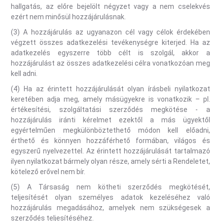
hallgatás, az előre bejelölt négyzet vagy a nem cselekvés
ezért nem minősül hozzájárulásnak.
(3) A hozzájárulás az ugyanazon cél vagy célok érdekében
végzett összes adatkezelési tevékenységre kiterjed. Ha az
adatkezelés egyszerre több célt is szolgál, akkor a
hozzájárulást az összes adatkezelési célra vonatkozóan meg
kell adni.
(4) Ha az érintett hozzájárulását olyan írásbeli nyilatkozat
keretében adja meg, amely másügyekre is vonatkozik – pl.
értékesítési, szolgáltatási szerződés megkötése - a
hozzájárulás iránti kérelmet ezektől a más ügyektől
egyértelműen megkülönböztethető módon kell előadni,
érthető és könnyen hozzáférhető formában, világos és
egyszerű nyelvezettel. Az érintett hozzájárulását tartalmazó
ilyen nyilatkozat bármely olyan része, amely sérti a Rendeletet,
kötelező erővel nem bír.
(5) A Társaság nem kötheti szerződés megkötését,
teljesítését olyan személyes adatok kezeléséhez való
hozzájárulás megadásához, amelyek nem szükségesek a
szerződés teljesítéséhez.