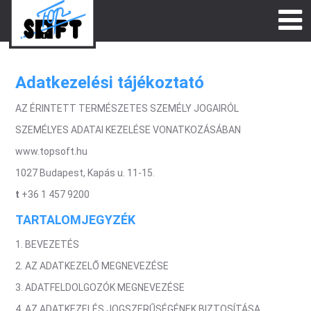
Adatkezelési tájékoztató
AZ ÉRINTETT TERMÉSZETES SZEMÉLY JOGAIRÓL
SZEMÉLYES ADATAI KEZELÉSE VONATKOZÁSÁBAN
www.topsoft.hu
1027 Budapest, Kapás u. 11-15.
t
+36 1 457 9200
TARTALOMJEGYZÉK
1. BEVEZETÉS
2. AZ ADATKEZELŐ MEGNEVEZÉSE
3. ADATFELDOLGOZÓK MEGNEVEZÉSE
4. AZ ADATKEZELÉS JOGSZERŰSÉGÉNEK BIZTOSÍTÁSA