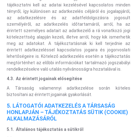
tájékoztatni kell az adatai kezelésével kapcsolatos minden
tényről, így különösen az adatkezelés céljáról és jogalapjáról,
az adatkezelésre és az adatfeldolgozásra jogosult
személyéről, az adatkezelés időtartamáról, arról, ha az
érintett személyes adatait az adatkezelő a rá vonatkozó jogi
kötelezettség alapján kezeli, illetve arról, hogy kik ismerhetik
meg az adatokat. A tájékoztatásnak ki kell terjednie az
érintett adatkezeléssel kapcsolatos jogaira és jogorvoslati
lehetőségeire is. Kötelező adatkezelés esetén a tájékoztatás
megtörténhet az előbbi információkat tartalmazó jogszabályi
rendelkezésekre való utalás nyilvánosságra hozatalával is.
4.3.
Az érintett jogainak elősegítése
A Társaság valamennyi adatkezelése során köteles
biztosítani az érintett jogainak gyakorlását.
5. LÁTOGATÓI ADATKEZELÉS A TÁRSASÁG
HONLAPJÁN – TÁJÉKOZTATÁS SÜTIK (COOKIE)
ALKALMAZÁSÁRÓL
5.1.
Általános tájékoztatás a sütikről