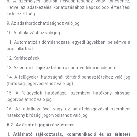
8. A személyes adatok helyesbítéséhez vagy törléséhez,
illetve az adatkezelés korlátozásához kapcsolódó értesítési
kötelezettség
9. Az adathordozhatósághoz való jog
10. A tiltakozáshoz való jog
11. Automatizált döntéshozatal egyedi ügyekben, beleértve a
profilalkotást
12. Korlátozások
13. Az érintett tájékoztatása az adatvédelmi incidensről
14. A felügyeleti hatóságnál történő panasztételhez való jog
(hatósági jogorvoslathoz való jog)
15. A felügyeleti hatósággal szembeni hatékony bírósági
jogorvoslathoz való jog
16. Az adatkezelővel vagy az adatfeldolgozóval szembeni
hatékony bírósági jogorvoslathoz való jog
6.2.
Az érintett jogai részletesen
1.
Átlátható tájékoztatás, kommunikáció és az érintett