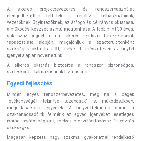
A sikeres projektbevezetés és rendszerhasználat
elengedhetetlen feltétele a rendszer felhasználóinak,
vezetőknek, ügyintézőknek, az átfogó és célirányos oktatása,
a működés, készség szintű megtanítása. A több mint 30 éves,
sok száz cégnél történt sikeres rendszer bevezetéseink
tapasztalata alapján, megajánljuk a szakterületenként
szükséges oktatási időt, melyet természetesen az ügyfél
igényei alapján növelhetünk.
A sikeres oktatás biztosítja a rendszer biztonságos,
széleskörű alkalmazásának biztonságát.
Egyedi fejlesztés
Minden egyes rendszerbevezetés, még ha a cégek
tevékenységét tekintve „azonosak” is, működésükben,
megoldásaikban egyediek. A helyzetfelmérés során a
szaktanácsadóink felmérik az egyedi igényeket, esetleges
iparági sajátosságokat, melyek megvalósításához fejlesztés
szükséges.
Magasan képzett, nagy szakmai gyakorlattal rendelkező