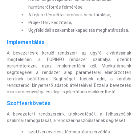
humánerőforrás felmérése,
A fejlesztés időtartamának behatárolása,
Projektterv készítése,
Ügyféloldali szakember kapacitás meghatározása.
Implementálás
A bevezetésre kerülő rendszert az ügyfél elvárásainak
megfelelően, a TOPINFO rendszer szabályai szerint
paraméterezni, azaz implementálni kell. Munkatársaink
segítségével a rendszer alap paraméterei ellenőrzötten
kerülnek beállításra. Segítséget tudunk adni, a korábbi
rendszerből kinyerhető adatok átvételével. Ezzel a bevezetés
munkamennyisége és ideje is jelentősen csökkenthető.
Szoftverkövetés
A bevezetett rendszereink utókövetését, a felhasználók
szakmai támogatását, a rendszer használatának segítését
szoftverkövetési, támogatási szerződés