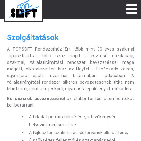
Szolgáltatások
A TOPSOFT Rendszerház Zrt. több mint 30 éves szakmai
tapasztalattal, több száz saját fejlesztésű gazdasági,
szakmai, vállalatirányítási rendszer bevezetéssel maga
mögött, elkötelezetten hisz az Ügyfél - Tanácsadó közös,
egymásra épülő, szakmai bizalmában, tudásában. A
vállalatirányítási rendszer sikeres bevezetésének titka nem
lehet más, mint a teljeskörű, egymásra épülő együttműködés.
Rendszerek bevezetésénél
az alábbi fontos szempontokat
kell betartani:
A feladat pontos felmérése, a tevékenység
helyszíni megismerése,
A fejlesztés szakmai és időtervének elkészítése,
A szükséges fejlesztői és szaktanácsadói