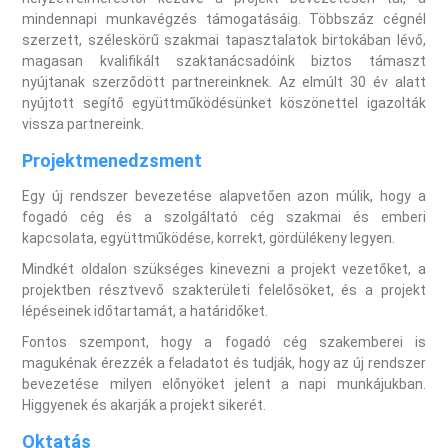
mindennapi munkavégzés támogatásáig. Többszáz cégnél
szerzett, széleskörű szakmai tapasztalatok birtokában lévő,
magasan kvalifikált szaktanácsadóink biztos támaszt
nyújtanak szerződött partnereinknek. Az elmúlt 30 év alatt
nyújtott segítő együttműködésünket köszönettel igazolták
vissza partnereink.
Projektmenedzsment
Egy új rendszer bevezetése alapvetően azon múlik, hogy a
fogadó cég és a szolgáltató cég szakmai és emberi
kapcsolata, együttműködése, korrekt, gördülékeny legyen.
Mindkét oldalon szükséges kinevezni a projekt vezetőket, a
projektben résztvevő szakterületi felelősöket, és a projekt
lépéseinek időtartamát, a határidőket.
Fontos szempont, hogy a fogadó cég szakemberei is
magukénak érezzék a feladatot és tudják, hogy az új rendszer
bevezetése milyen előnyöket jelent a napi munkájukban.
Higgyenek és akarják a projekt sikerét.
Oktatás