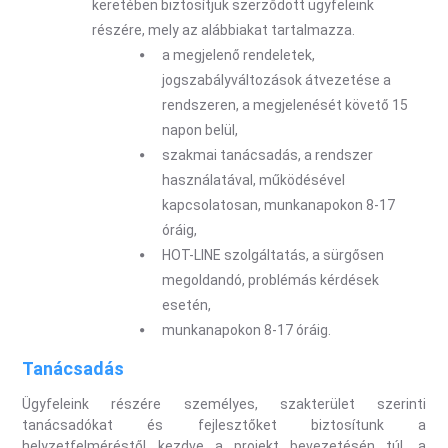
keretében biztosítjuk szerződött ügyfeleink
részére, mely az alábbiakat tartalmazza.
a megjelenő rendeletek,
jogszabályváltozások átvezetése a
rendszeren, a megjelenését követő 15
napon belül,
szakmai tanácsadás, a rendszer
használatával, működésével
kapcsolatosan, munkanapokon 8-17
óráig,
HOT-LINE szolgáltatás, a sürgősen
megoldandó, problémás kérdések
esetén,
munkanapokon 8-17 óráig.
Tanácsadás
Ügyfeleink részére személyes, szakterület szerinti
tanácsadókat és fejlesztőket biztosítunk a
helyzetfelméréstől kezdve a projekt bevezetésén túl, a