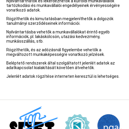
Nyilvántarthatók és lekérdezhetők a külföldi munkavállalók
tartózkodási és munkavállalói engedélyeinek érvényességére
vonatkozó adatok.
Rögzíthetők és kimutatásban megjeleníthetők a dolgozók
tanulmányi szerződéseinek információi.
Nyilvántartásba vehetők a munkavállalókat érintő egyéb
információk; pl. lakáskölcsön, utazási kedvezmény,
munkásszállás, stb.
Rögzíthetők, és az adózásnál figyelembe vehetők a
megváltozott munkaképességre vonatkozó jelzések.
Beléptető rendszerek által szolgáltatott jelenlét adatok az
adatkapcsolat kialakítását követően átvehetők.
Jelenlét adatok rögzítése interneten keresztül is lehetséges.