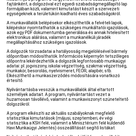
fajtánként, a dolgozóval ezt egyedi szabadságmegállapító lap
formájában közli, valamint kimutatást készít a szervezeti
egységeknek a területükön kiadható éves szabadságokról.
A munkavállalók belépésekor elkészíthetők a felvételi lapok,
kilépéskor nyomtathatók a szükséges munkáltatói igazolások,
azok egy PDF dokumentumba generálása és annak hitelesített
elektronikus aláírása, valamint a munkanélküli járadék
megállapításához szükséges igazolások.
A dolgozók törzsadatai a hatályosság megjelölésével bármely
időpontban módosíthatók. Információs képernyőn tetszőleges
időpontra lekérdezhetők a dolgozók legfontosabb munkaügyi
adatai: pl. jogviszony, iskolai végzettség, szakmai végzettség,
munkakör, besorolás, nyelvismeret, FEOR, alapbér, stb.
Elkészíthető a munkaszerződés módosítására vonatkozó
értesítő.
Nyilvántartásba vesszük a munkavállalók által eltartott
személyek adatait. A program, nyilvántartást vezet a
huzamosan távollévő, valamint a munkaviszonyt szüneteltető
dolgozókról.
A program elkészíti az aktuális szabályoknak megfelelő
statisztikai kimutatások (májusi, szeptemberi, év végi
statisztika a KSH felé, valamint a Minisztérium felé küldendő
Havi Munkaügyi Jelentés) összeállítását segítő listákat.