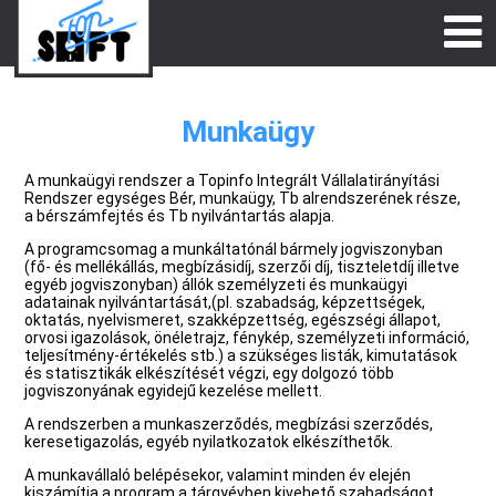
Munkaügy
A munkaügyi rendszer a Topinfo Integrált Vállalatirányítási
Rendszer egységes Bér, munkaügy, Tb alrendszerének része,
a bérszámfejtés és Tb nyilvántartás alapja.
A programcsomag a munkáltatónál bármely jogviszonyban
(fő- és mellékállás, megbízásidíj, szerzői díj, tiszteletdíj illetve
egyéb jogviszonyban) állók személyzeti és munkaügyi
adatainak nyilvántartását,(pl. szabadság, képzettségek,
oktatás, nyelvismeret, szakképzettség, egészségi állapot,
orvosi igazolások, önéletrajz, fénykép, személyzeti információ,
teljesítmény-értékelés stb.) a szükséges listák, kimutatások
és statisztikák elkészítését végzi, egy dolgozó több
jogviszonyának egyidejű kezelése mellett.
A rendszerben a munkaszerződés, megbízási szerződés,
keresetigazolás, egyéb nyilatkozatok elkészíthetők.
A munkavállaló belépésekor, valamint minden év elején
kiszámítja a program a tárgyévben kivehető szabadságot