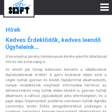
Hírek
Kedves Érdeklődők, kedves leendő
Ügyfeleink…
A koronavírus járvány mindannyiunk életére jelentős kihatással
volt és van a mai napig is…
Az elmúlt pár hónap különösen kiemelte a vállalkozások
digitalizálásának értékét. A gyors lezárások idején azok a
cégek tudtak gyorsan és kisebb fájdalommal alkalmazkodni,
melyek rendelkeztek megfelelő informatikai háttérrel, az
adminisztrációt meg tudták oldani távolról is, gyorsan tudták
alkalmazni a változó jogszabályok adta lehetőségeket, és a
papír alapú folyamatokat probléma mentesen tudták digitális
csatornára terelni. Ehhez elengedhetetlenül szükséges a
rugalmas, napra kész, könnyen bevezethető, alkalmazható, és