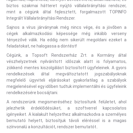
biztos szakmai hátteret nyújtó vállalatirányítási rendszer,
mint a cégünk által fejlesztett, forgalmazott TOPINFO
Integrált Vállalatirányítási Rendszer.
Sajnos a vírus járványnak még nincs vége, és a jövőben a
cégek alkalmazkodási képessége még inkább verseny
tényezővé válik. Ha eddig nem sikerült megoldani ezeket a
feladatokat, ne halogassa a döntést!
Cégünk, a Topsoft Rendszerház Zrt. a Kormány által
vészhelyzetnek nyilvánított időszak alatt is folyamatos,
zökkenő mentes kiszolgálást biztosított ügyfeleinek. A gyors
rendelkezések által megváltoztatott jogszabályoknak
megfelelő ügyviteli eljárásokat gyakorlatilag a szabályok
megjelenésével egy időben tudtuk implementálni és ügyfeleink
rendelkezésére bocsájtani.
A rendszerünk megismeréséhez biztosítunk felületet, ahol
jelezhetik érdeklődésüket, a szoftverrel kapcsolatos
igényeiket. A kialakult helyzethez alkalmazkodva a személyes
bemutató helyett, biztosítjuk távoli eléréssel is a magas
színvonalú a konzultációt, rendszer bemutatót..